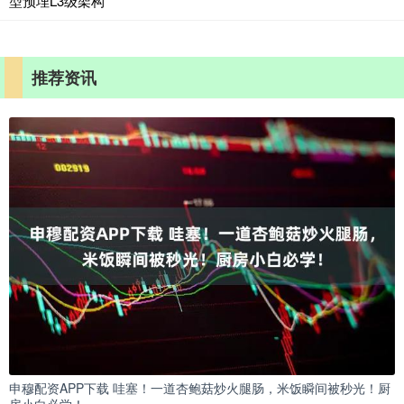
型预埋L3级架构
推荐资讯
申穆配资APP下载 哇塞！一道杏鲍菇炒火腿肠，米饭瞬间被秒光！厨
房小白必学！