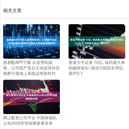
相关文章
股易配APP下载 从首秀到成
香港大牛证券 10亿, 核药最大单
熟：公司国产首台主动波浪补偿
轮融资诞生! 核动力院院长带队,
栈桥引领海上风电运维新时代
要IPO了
网上配资公司平台 中国体操队
公布2025年世锦赛参赛名单