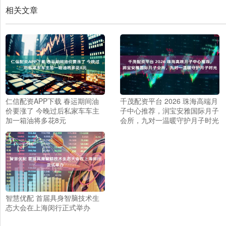
相关文章
仁信配资APP下载 春运期间油
千茂配资平台 2026 珠海高端月
价要涨了 今晚过后私家车车主
子中心推荐，润宝安雅国际月子
加一箱油将多花8元
会所，九对一温暖守护月子时光
智慧优配 首届具身智脑技术生
态大会在上海闵行正式举办