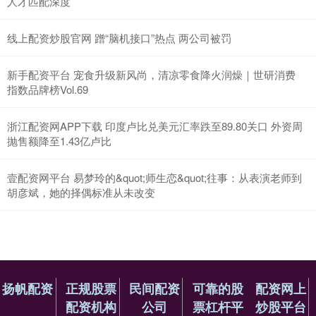
人才匹配深度
线上配资炒股官网 蹭“脑机接口”热点 两公司被罚
新手配资平台 宠食升级新风尚，清凉零食降火润燥｜世研消费
指数品牌榜Vol.69
浙江配资网APP下载 印度卢比兑美元汇率跌至89.80关口 外资周
抛售额降至1.43亿卢比
壹配资网平台 易梦玲的&quot;师生恋&quot;往事：从表演老师到
胡彦斌，她的择偶标准从未改变
扬帆配资
正规股票
民间配资
可靠的股
配资网上
配资机构
公司
票杠杆平
炒股平台