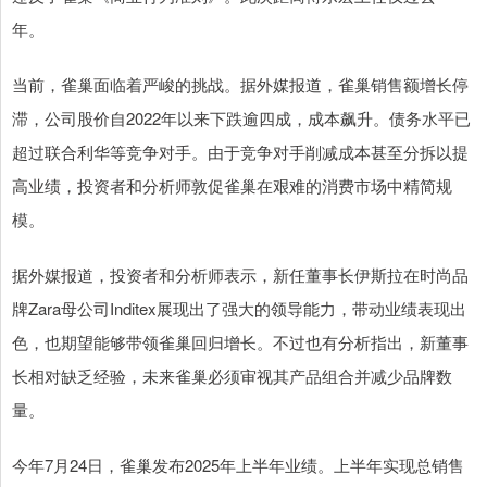
年。
当前，雀巢面临着严峻的挑战。据外媒报道，雀巢销售额增长停
滞，公司股价自2022年以来下跌逾四成，成本飙升。债务水平已
超过联合利华等竞争对手。由于竞争对手削减成本甚至分拆以提
高业绩，投资者和分析师敦促雀巢在艰难的消费市场中精简规
模。
据外媒报道，投资者和分析师表示，新任董事长伊斯拉在时尚品
牌Zara母公司Inditex展现出了强大的领导能力，带动业绩表现出
色，也期望能够带领雀巢回归增长。不过也有分析指出，新董事
长相对缺乏经验，未来雀巢必须审视其产品组合并减少品牌数
量。
今年7月24日，雀巢发布2025年上半年业绩。上半年实现总销售