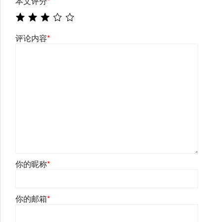
本文评分
*
评论内容
*
你的昵称
*
你的邮箱
*