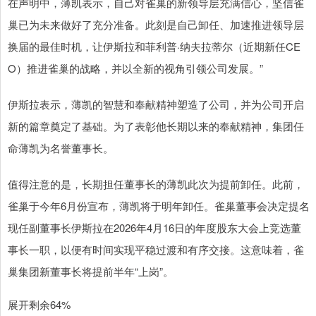
在声明中，薄凯表示，自己对雀巢的新领导层充满信心，坚信雀
巢已为未来做好了充分准备。此刻是自己卸任、加速推进领导层
换届的最佳时机，让伊斯拉和菲利普·纳夫拉蒂尔（近期新任CE
O）推进雀巢的战略，并以全新的视角引领公司发展。”
伊斯拉表示，薄凯的智慧和奉献精神塑造了公司，并为公司开启
新的篇章奠定了基础。为了表彰他长期以来的奉献精神，集团任
命薄凯为名誉董事长。
值得注意的是，长期担任董事长的薄凯此次为提前卸任。此前，
雀巢于今年6月份宣布，薄凯将于明年卸任。雀巢董事会决定提名
现任副董事长伊斯拉在2026年4月16日的年度股东大会上竞选董
事长一职，以便有时间实现平稳过渡和有序交接。这意味着，雀
巢集团新董事长将提前半年“上岗”。
展开剩余64%