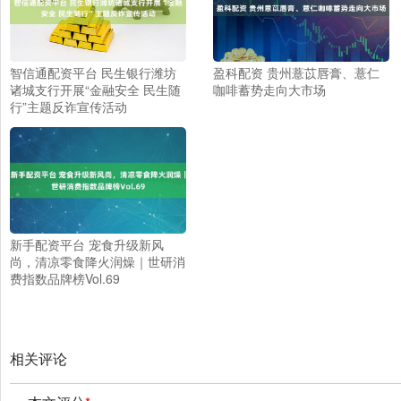
智信通配资平台 民生银行潍坊
盈科配资 贵州薏苡唇膏、薏仁
诸城支行开展“金融安全 民生随
咖啡蓄势走向大市场
行”主题反诈宣传活动
新手配资平台 宠食升级新风
尚，清凉零食降火润燥｜世研消
费指数品牌榜Vol.69
相关评论