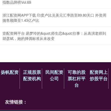
指数品牌榜Vol.69
浙江配资网APP下载 印度卢比兑美元汇率跌至89.80关口 外资周
抛售额降至1.43亿卢比
壹配资网平台 易梦玲的&quot;师生恋&quot;往事：从表演老师到
胡彦斌，她的择偶标准从未改变
扬帆配资
正规股票
民间配资
可靠的股
配资网上
配资机构
公司
票杠杆平
炒股平台
台
友情链接：