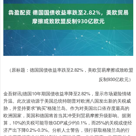
（原标题：德国国债收益率跌至2.82%，美欧贸易摩擦或致欧盟
反制930亿欧元）
金吾财讯|德国10年期国债收益率降至2.82%，显示市场避险情绪
升温。此次波动源于美国总统特朗普对欧洲八国发出新的关税威
胁，并坚持要求"购买"格陵兰岛。作为对美国出口依存度最高的
欧洲国家，英国和德国将首当其冲受到贸易摩擦升级影响。据测
算，10%的关税可能导致GDP减少约0.1%，而25%的关税或使经
济产出下降0.2%-0.3%。分析人士警告，强行获取格陵兰岛的行