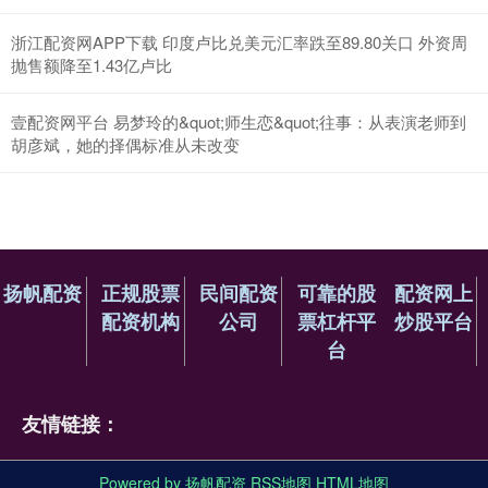
浙江配资网APP下载 印度卢比兑美元汇率跌至89.80关口 外资周
抛售额降至1.43亿卢比
壹配资网平台 易梦玲的&quot;师生恋&quot;往事：从表演老师到
胡彦斌，她的择偶标准从未改变
扬帆配资
正规股票
民间配资
可靠的股
配资网上
配资机构
公司
票杠杆平
炒股平台
台
友情链接：
Powered by
扬帆配资
RSS地图
HTML地图