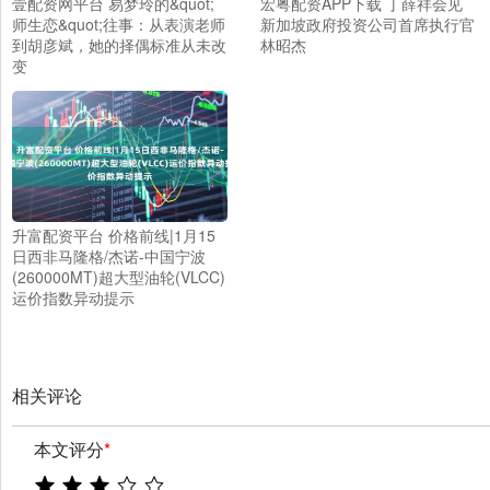
壹配资网平台 易梦玲的&quot;
宏粤配资APP下载 丁薛祥会见
师生恋&quot;往事：从表演老师
新加坡政府投资公司首席执行官
到胡彦斌，她的择偶标准从未改
林昭杰
变
升富配资平台 价格前线|1月15
日西非马隆格/杰诺-中国宁波
(260000MT)超大型油轮(VLCC)
运价指数异动提示
相关评论
本文评分
*