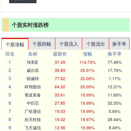
个股实时涨跌榜
个股跌幅
个股流入
个股流出
换手率
个股涨幅
排名
名称
最新价
涨幅
换手率
1
N津富
37.49
114.72%
77.46%
2
威尔高
39.83
20.01%
17.76%
3
锴威特
77.82
20.00%
1.17%
4
科翔股份
64.32
20.00%
12.21%
5
蜀道装备
33.61
19.99%
11.69%
6
中巨芯
27.85
19.99%
32.20%
7
广哈通信
19.03
19.99%
5.84%
8
欣天科技
18.02
19.97%
28.44%
9
飞天诚信
12.56
19.96%
8.49%