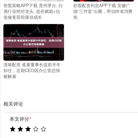
智股策略APP下载 贵州茅台: 白
炒股配资利息APP下载 安徽广
酒行业绝对龙头, 提价赋能+估
德“三件套”出圈，带动跨省消费
值修复双轮驱动成长
热
漢崋配资 雀巢董事长提前半年
卸任，近期CEO因办公室恋情
被解雇
相关评论
本文评分
*