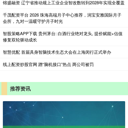
镕盛融资 辽宁省推动规上工业企业智改数转到2028年实现全覆盖
千茂配资平台 2026 珠海高端月子中心推荐，润宝安雅国际月子
会所，九对一温暖守护月子时光
智股策略APP下载 贵州茅台: 白酒行业绝对龙头, 提价赋能+估值
修复双轮驱动成长
智慧优配 首届具身智脑技术生态大会在上海闵行正式举办
线上配资炒股官网 蹭“脑机接口”热点 两公司被罚
推荐资讯