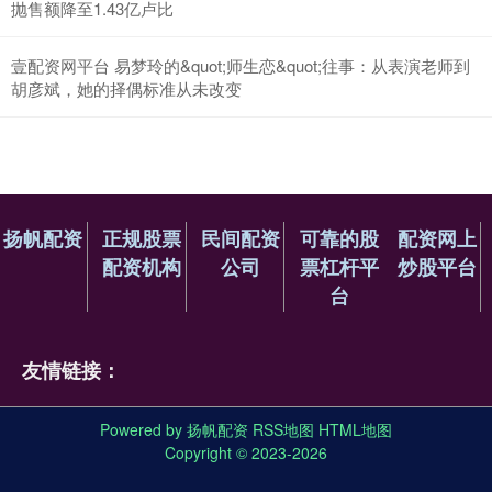
抛售额降至1.43亿卢比
壹配资网平台 易梦玲的&quot;师生恋&quot;往事：从表演老师到
胡彦斌，她的择偶标准从未改变
扬帆配资
正规股票
民间配资
可靠的股
配资网上
配资机构
公司
票杠杆平
炒股平台
台
友情链接：
Powered by
扬帆配资
RSS地图
HTML地图
Copyright
© 2023-2026