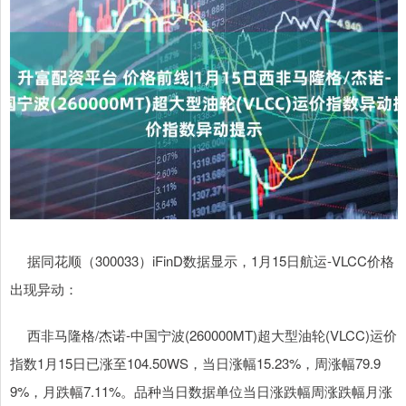
据同花顺（300033）iFinD数据显示，1月15日航运-VLCC价格
出现异动：
西非马隆格/杰诺-中国宁波(260000MT)超大型油轮(VLCC)运价
指数1月15日已涨至104.50WS，当日涨幅15.23%，周涨幅79.9
9%，月跌幅7.11%。品种当日数据单位当日涨跌幅周涨跌幅月涨