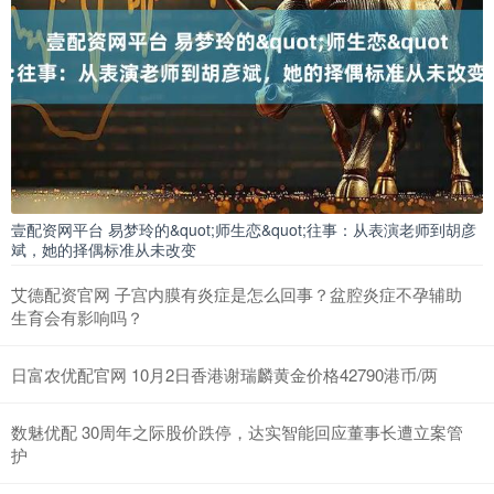
壹配资网平台 易梦玲的&quot;师生恋&quot;往事：从表演老师到胡彦
斌，她的择偶标准从未改变
艾德配资官网 子宫内膜有炎症是怎么回事？盆腔炎症不孕辅助
生育会有影响吗？
日富农优配官网 10月2日香港谢瑞麟黄金价格42790港币/两
数魅优配 30周年之际股价跌停，达实智能回应董事长遭立案管
护