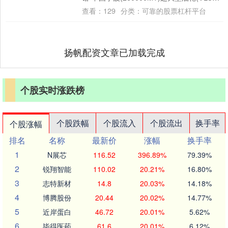
运价指数....
查看：
129
分类：
可靠的股票杠杆平台
扬帆配资文章已加载完成
个股实时涨跌榜
个股跌幅
个股流入
个股流出
换手率
个股涨幅
排名
名称
最新价
涨幅
换手率
1
N展芯
116.52
396.89%
79.39%
2
锐翔智能
110.02
20.21%
16.80%
3
志特新材
14.8
20.03%
14.18%
4
博腾股份
20.44
20.02%
14.77%
5
近岸蛋白
46.72
20.01%
5.62%
6
毕得医药
61.6
20.01%
6.12%