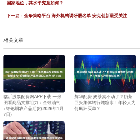
国家地位，其水平究竟如何？
下一篇：
金夆策略平台 海外机构调研股名单 安克创新最受关注
相关文章
临沂股票配资网APP下载 一张
辉华配资 奶茶卖不动了？奶茶
图看商品支撑阻力：金银油气
巨头集体转行炖糖水！年轻人为
+铂钯铜农产品期货(2026年1月
何疯狂买单？
7日)