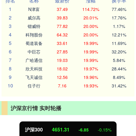
排名
名称
最新价
涨幅
换手率
1
N津富
37.49
114.72%
77.46%
2
威尔高
39.83
20.01%
17.76%
3
锴威特
77.82
20.00%
1.17%
4
科翔股份
64.32
20.00%
12.21%
5
蜀道装备
33.61
19.99%
11.69%
6
中巨芯
27.85
19.99%
32.20%
7
广哈通信
19.03
19.99%
5.84%
8
欣天科技
18.02
19.97%
28.44%
9
飞天诚信
12.56
19.96%
8.49%
10
任子行
7.16
19.93%
31.42%
沪深京行情 实时轮播
沪深300
4651.31
-6.85
-0.15%