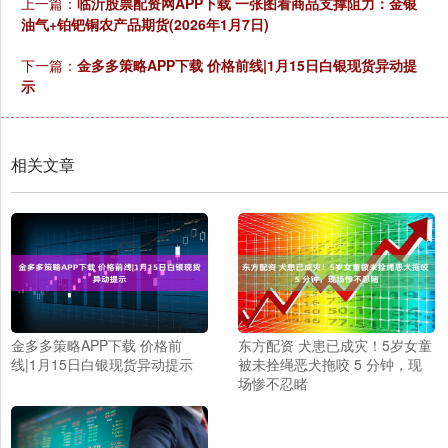
上一篇：
临沂股票配资网APP下载 一张图看商品支撑阻力：金银
油气+铂钯铜农产品期货(2026年1月7日)
下一篇：
金多多策略APP下载 价格前线|1月15日白银现货异动提
示
相关文章
金多多策略APP下载 价格前
东方配资 犬患已成灾！5岁女童
线|1月15日白银现货异动提示
被未拴绳恶犬拖咬 5 分钟，现
场惨不忍睹