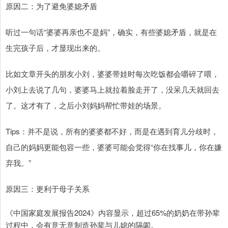
原因二：为了避免婆媳矛盾
听过一句话“婆婆再亲也不是妈”，确实，有些婆媳矛盾，就是在
生完孩子后，才显现出来的。
比如文章开头的朋友小刘，婆婆带娃时每次吃饭都会嚼碎了喂，
小刘上去说了几句，婆婆马上就拉着脸走开了，没呆几天就回去
了。这才有了，之后小刘妈妈帮忙带娃的场景。
Tips：并不是说，所有的婆婆都不好，而是在遇到育儿分歧时，
自己的妈妈更能包容一些，婆婆可能会觉得“你在找事儿，你在嫌
弃我。”
原因三：更利于母子关系
《中国家庭发展报告2024》内容显示，超过65%的奶奶在带孙辈
过程中，会有意无意制造孙辈与儿媳的隔阂。