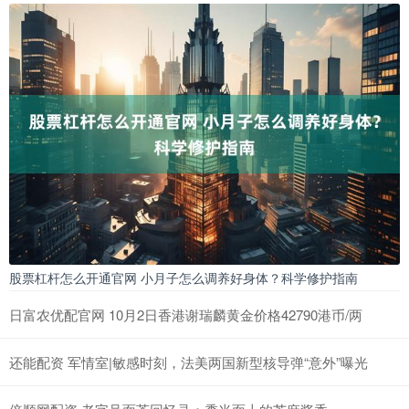
股票杠杆怎么开通官网 小月子怎么调养好身体？科学修护指南
日富农优配官网 10月2日香港谢瑞麟黄金价格42790港币/两
还能配资 军情室|敏感时刻，法美两国新型核导弹“意外”曝光