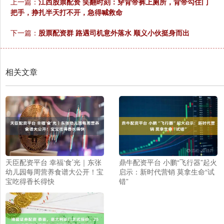
上一篇：
江西股票配资 笑翻时刻：穿背带裤上厕所，背带勾住门
把手，挣扎半天打不开，急得喊救命
下一篇：
股票配资群 路遇司机意外落水 顺义小伙挺身而出
相关文章
天臣配资平台 幸福‘食’光｜东张
鼎牛配资平台 小鹏“飞行器”起火
幼儿园每周营养食谱大公开！宝
启示：新时代营销 莫拿生命“试
宝吃得香长得快
错”