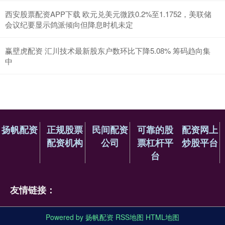
西安股票配资APP下载 欧元兑美元微跌0.2%至1.1752，美联储
会议纪要显示鸽派倾向但降息时机未定
赢壁虎配资 汇川技术最新股东户数环比下降5.08% 筹码趋向集
中
扬帆配资
正规股票
民间配资
可靠的股
配资网上
配资机构
公司
票杠杆平
炒股平台
台
友情链接：
Powered by
扬帆配资
RSS地图
HTML地图