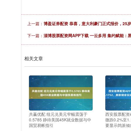
上一篇：
博盈证券配资 恭喜，意大利豪门正式报价，25
下一篇：
淄博股票配资网APP下载 一云多用 集约赋能
相关文章
共赢优配 纽元兑美元窄幅震荡于
西安股票配资A
0.5785 静待美国45K就业数据与中
微跌0.2%至1
国贸易帐指引
要显示鸽派倾