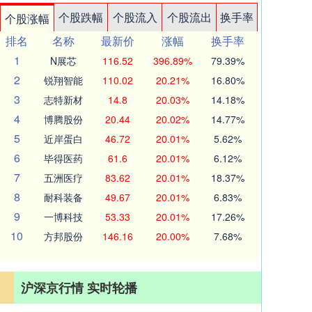
个股跌幅
个股流入
个股流出
换手率
个股涨幅
排名
名称
最新价
涨幅
换手率
1
N展芯
116.52
396.89%
79.39%
2
锐翔智能
110.02
20.21%
16.80%
3
志特新材
14.8
20.03%
14.18%
4
博腾股份
20.44
20.02%
14.77%
5
近岸蛋白
46.72
20.01%
5.62%
6
毕得医药
61.6
20.01%
6.12%
7
五洲医疗
83.62
20.01%
18.37%
8
耐科装备
49.67
20.01%
6.83%
9
一博科技
53.33
20.01%
17.26%
10
方邦股份
146.16
20.00%
7.68%
沪深京行情 实时轮播