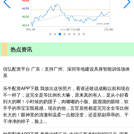
热点资讯
信弘配资平台 广东：支持广州、深圳等地建设具身智能训练场体
系
乐牛配资APP下载 我放出这张照片，看谁还敢说成毅以前和现在
不一样了，这完全是等比例长大嘛，原来真的有人，是从小好看
到大的啊！小时候的奶团子，肉嘟嘟的小脸、圆溜溜的眼睛，软
乎乎的乖宝宝既视感，现在的他，五官居然都是完完全全等比例
长大的！眼神里的清澈和温柔一点都没变，还是那副乖乖的、干
干净净的样子，脸上...
炒股配资APP下载 券商业绩汇总: 中信证券净利润300亿元, 国泰