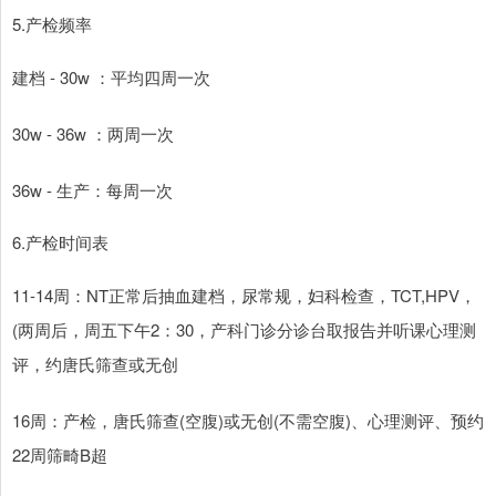
5.产检频率
建档 - 30w ：平均四周一次
30w - 36w ：两周一次
36w - 生产：每周一次
6.产检时间表
11-14周：NT正常后抽血建档，尿常规，妇科检查，TCT,HPV，
(两周后，周五下午2：30，产科门诊分诊台取报告并听课心理测
评，约唐氏筛查或无创
16周：产检，唐氏筛查(空腹)或无创(不需空腹)、心理测评、预约
22周筛畸B超