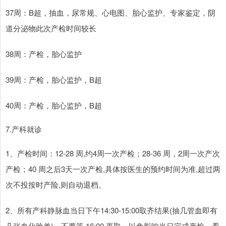
37周：B超，抽血，尿常规、心电图、胎心监护、专家鉴定，阴
道分泌物此次产检时间较长
38周：产检，胎心监护
39周：产检，胎心监护，B超
40周：产检，胎心监护，B超
7.产科就诊
1、产检时间：12-28 周,约4周一次产检；28-36 周，2周一次产次
产检；40 周之后3天一次产检,具体按医生的预约时间为准,超过两
次不投按时产险,则自动退档。
2、所有产科静脉血当日下午14:30-15:00取齐结果(抽几管血即有
几张血化验单)，不要等 16:00 再取，以免影响当日完成产检。看