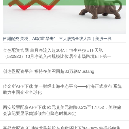
伍洲配资 关税、AI双重“暴击”，三大股指全线大跌｜美股一线
金色配资官网 单月净流入超30亿！恒生科技ETF天弘
（520920）10月净流入占规模比位居全市场跨境ETF第一
创达盈配资平台 福特在美召回超33万辆Mustang
传金所APP下载 第一财经出海生态平台——问海正式发布 系统
助力中国企业全球化
西安股票配资APP下载 欧元兑美元微跌0.2%至1.1752，美联储
会议纪要显示鸽派倾向但降息时机未定
赢壁虎配资 汇川技术最新股东户数环比下降5.08% 筹码趋向集