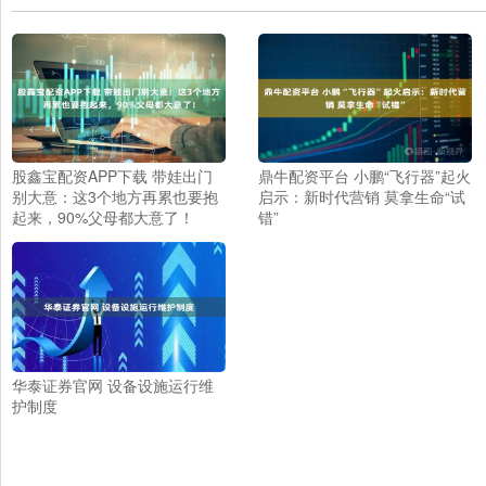
股鑫宝配资APP下载 带娃出门
鼎牛配资平台 小鹏“飞行器”起火
别大意：这3个地方再累也要抱
启示：新时代营销 莫拿生命“试
起来，90%父母都大意了！
错”
华泰证券官网 设备设施运行维
护制度