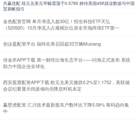
共赢优配 纽元兑美元窄幅震荡于0.5785 静待美国45K就业数据与中国
贸易帐指引
金色配资官网 单月净流入超30亿！恒生科技ETF天弘
（520920）10月净流入占规模比位居全市场跨境ETF第一
创达盈配资平台 福特在美召回超33万辆Mustang
传金所APP下载 第一财经出海生态平台——问海正式发布 系统
助力中国企业全球化
西安股票配资APP下载 欧元兑美元微跌0.2%至1.1752，美联储
会议纪要显示鸽派倾向但降息时机未定
赢壁虎配资 汇川技术最新股东户数环比下降5.08% 筹码趋向集
中