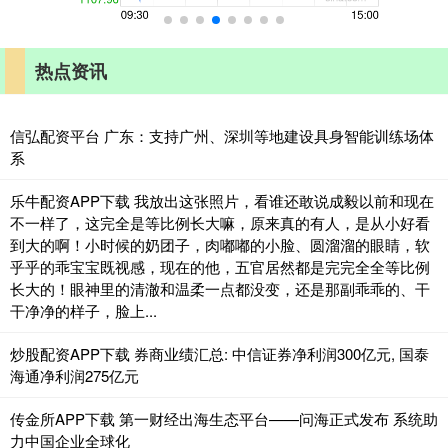
热点资讯
信弘配资平台 广东：支持广州、深圳等地建设具身智能训练场体
系
乐牛配资APP下载 我放出这张照片，看谁还敢说成毅以前和现在
不一样了，这完全是等比例长大嘛，原来真的有人，是从小好看
到大的啊！小时候的奶团子，肉嘟嘟的小脸、圆溜溜的眼睛，软
乎乎的乖宝宝既视感，现在的他，五官居然都是完完全全等比例
长大的！眼神里的清澈和温柔一点都没变，还是那副乖乖的、干
干净净的样子，脸上...
炒股配资APP下载 券商业绩汇总: 中信证券净利润300亿元, 国泰
海通净利润275亿元
传金所APP下载 第一财经出海生态平台——问海正式发布 系统助
力中国企业全球化