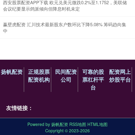
西安股票配资APP下载 欧元兑美元微跌0.2%至1.1752，美联储
会议纪要显示鸽派倾向但降息时机未定
赢壁虎配资 汇川技术最新股东户数环比下降5.08% 筹码趋向集
中
扬帆配资
正规股票
民间配资
可靠的股
配资网上
配资机构
公司
票杠杆平
炒股平台
台
友情链接：
Powered by
扬帆配资
RSS地图
HTML地图
Copyright
© 2023-2026