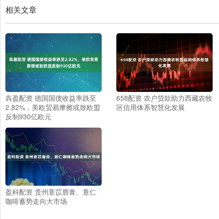
相关文章
犇盈配资 德国国债收益率跌至
658配资 农户贷款助力西藏农牧
2.82%，美欧贸易摩擦或致欧盟
区信用体系智慧化发展
反制930亿欧元
盈科配资 贵州薏苡唇膏、薏仁
咖啡蓄势走向大市场