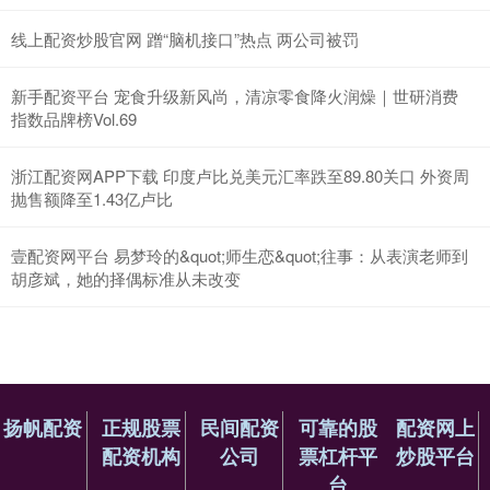
线上配资炒股官网 蹭“脑机接口”热点 两公司被罚
新手配资平台 宠食升级新风尚，清凉零食降火润燥｜世研消费
指数品牌榜Vol.69
浙江配资网APP下载 印度卢比兑美元汇率跌至89.80关口 外资周
抛售额降至1.43亿卢比
壹配资网平台 易梦玲的&quot;师生恋&quot;往事：从表演老师到
胡彦斌，她的择偶标准从未改变
扬帆配资
正规股票
民间配资
可靠的股
配资网上
配资机构
公司
票杠杆平
炒股平台
台