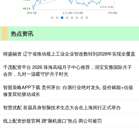
热点资讯
镕盛融资 辽宁省推动规上工业企业智改数转到2028年实现全覆盖
千茂配资平台 2026 珠海高端月子中心推荐，润宝安雅国际月子
会所，九对一温暖守护月子时光
智股策略APP下载 贵州茅台: 白酒行业绝对龙头, 提价赋能+估值
修复双轮驱动成长
智慧优配 首届具身智脑技术生态大会在上海闵行正式举办
线上配资炒股官网 蹭“脑机接口”热点 两公司被罚