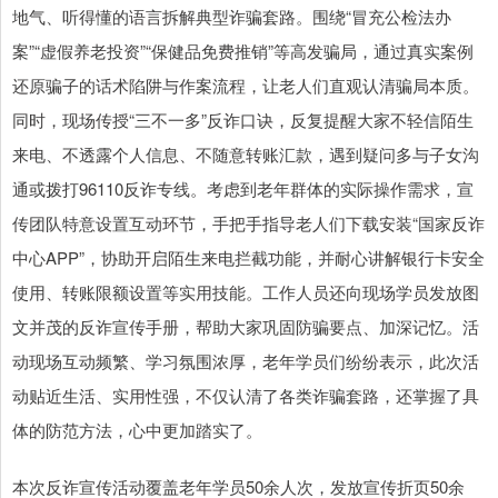
地气、听得懂的语言拆解典型诈骗套路。围绕“冒充公检法办
案”“虚假养老投资”“保健品免费推销”等高发骗局，通过真实案例
还原骗子的话术陷阱与作案流程，让老人们直观认清骗局本质。
同时，现场传授“三不一多”反诈口诀，反复提醒大家不轻信陌生
来电、不透露个人信息、不随意转账汇款，遇到疑问多与子女沟
通或拨打96110反诈专线。考虑到老年群体的实际操作需求，宣
传团队特意设置互动环节，手把手指导老人们下载安装“国家反诈
中心APP”，协助开启陌生来电拦截功能，并耐心讲解银行卡安全
使用、转账限额设置等实用技能。工作人员还向现场学员发放图
文并茂的反诈宣传手册，帮助大家巩固防骗要点、加深记忆。活
动现场互动频繁、学习氛围浓厚，老年学员们纷纷表示，此次活
动贴近生活、实用性强，不仅认清了各类诈骗套路，还掌握了具
体的防范方法，心中更加踏实了。
本次反诈宣传活动覆盖老年学员50余人次，发放宣传折页50余