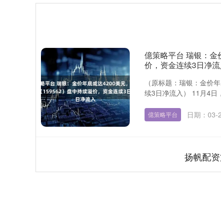
億策略平台 瑞银：金价
价，资金连续3日净流
（原标题：瑞银：金价年底
续3日净流入） 11月4
日期：03-
億策略平台
扬帆配资