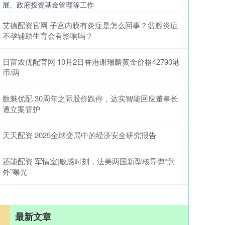
展、政府投资基金管理等工作
艾德配资官网 子宫内膜有炎症是怎么回事？盆腔炎症
不孕辅助生育会有影响吗？
日富农优配官网 10月2日香港谢瑞麟黄金价格42790港
币/两
数魅优配 30周年之际股价跌停，达实智能回应董事长
遭立案管护
天天配资 2025全球变局中的经济安全研究报告
还能配资 军情室|敏感时刻，法美两国新型核导弹“意
外”曝光
最新文章