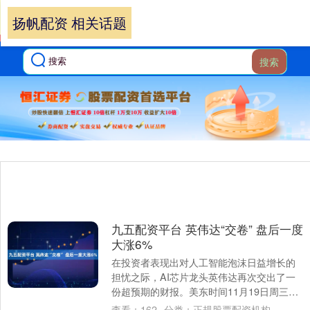
扬帆配资 相关话题
搜索
九五配资平台 英伟达“交卷” 盘后一度
大涨6%
在投资者表现出对人工智能泡沫日益增长的
担忧之际，AI芯片龙头英伟达再次交出了一
份超预期的财报。美东时间11月19日周三美
股盘后，英伟达公布了2026财年第三财季....
查看：
162
分类：
正规股票配资机构