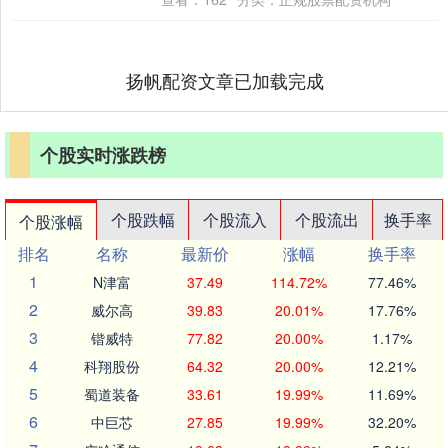
扬帆配资文章已加载完成
个股实时涨跌榜
个股跌幅
个股流入
个股流出
换手率
个股涨幅
排名
名称
最新价
涨幅
换手率
1
N津富
37.49
114.72%
77.46%
2
威尔高
39.83
20.01%
17.76%
3
锴威特
77.82
20.00%
1.17%
4
科翔股份
64.32
20.00%
12.21%
5
蜀道装备
33.61
19.99%
11.69%
6
中巨芯
27.85
19.99%
32.20%