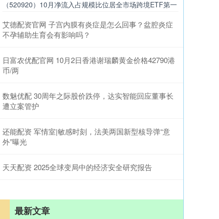
（520920）10月净流入占规模比位居全市场跨境ETF第一
艾德配资官网 子宫内膜有炎症是怎么回事？盆腔炎症
不孕辅助生育会有影响吗？
日富农优配官网 10月2日香港谢瑞麟黄金价格42790港
币/两
数魅优配 30周年之际股价跌停，达实智能回应董事长
遭立案管护
还能配资 军情室|敏感时刻，法美两国新型核导弹“意
外”曝光
天天配资 2025全球变局中的经济安全研究报告
最新文章