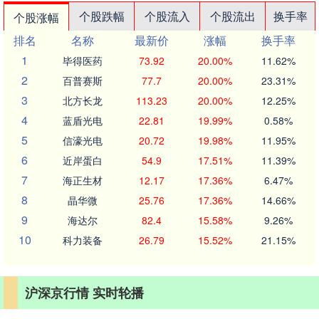
个股跌幅
个股流入
个股流出
换手率
个股涨幅
排名
名称
最新价
涨幅
换手率
1
毕得医药
73.92
20.00%
11.62%
2
百普赛斯
77.7
20.00%
23.31%
3
北方长龙
113.23
20.00%
12.25%
4
蓝盾光电
22.81
19.99%
0.58%
5
信濠光电
20.72
19.98%
11.95%
6
近岸蛋白
54.9
17.51%
11.39%
7
海正生材
12.17
17.36%
6.47%
8
晶华微
25.76
17.36%
14.66%
9
海达尔
82.4
15.58%
9.26%
10
科力装备
26.79
15.52%
21.15%
沪深京行情 实时轮播