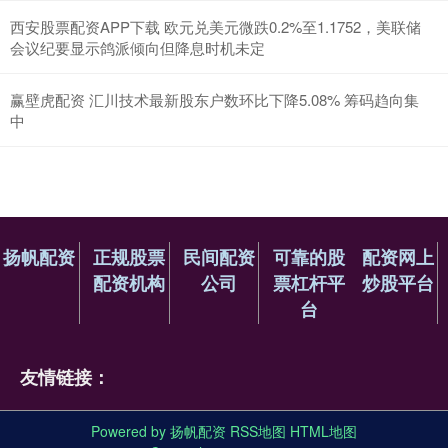
西安股票配资APP下载 欧元兑美元微跌0.2%至1.1752，美联储
会议纪要显示鸽派倾向但降息时机未定
赢壁虎配资 汇川技术最新股东户数环比下降5.08% 筹码趋向集
中
扬帆配资
正规股票
民间配资
可靠的股
配资网上
配资机构
公司
票杠杆平
炒股平台
台
友情链接：
Powered by
扬帆配资
RSS地图
HTML地图