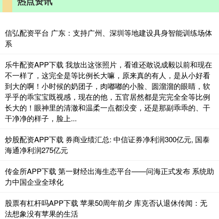
热点资讯
信弘配资平台 广东：支持广州、深圳等地建设具身智能训练场体
系
乐牛配资APP下载 我放出这张照片，看谁还敢说成毅以前和现在
不一样了，这完全是等比例长大嘛，原来真的有人，是从小好看
到大的啊！小时候的奶团子，肉嘟嘟的小脸、圆溜溜的眼睛，软
乎乎的乖宝宝既视感，现在的他，五官居然都是完完全全等比例
长大的！眼神里的清澈和温柔一点都没变，还是那副乖乖的、干
干净净的样子，脸上...
炒股配资APP下载 券商业绩汇总: 中信证券净利润300亿元, 国泰
海通净利润275亿元
传金所APP下载 第一财经出海生态平台——问海正式发布 系统助
力中国企业全球化
股票有杠杆吗APP下载 苹果50周年前夕 库克否认退休传闻：无
法想象没有苹果的生活