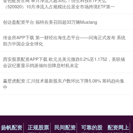
金色配资官网 单月净流入超30亿！恒生科技ETF天弘
（520920）10月净流入占规模比位居全市场跨境ETF第一
创达盈配资平台 福特在美召回超33万辆Mustang
传金所APP下载 第一财经出海生态平台——问海正式发布 系统
助力中国企业全球化
西安股票配资APP下载 欧元兑美元微跌0.2%至1.1752，美联储
会议纪要显示鸽派倾向但降息时机未定
赢壁虎配资 汇川技术最新股东户数环比下降5.08% 筹码趋向集
中
扬帆配资
正规股票
民间配资
可靠的股
配资网上