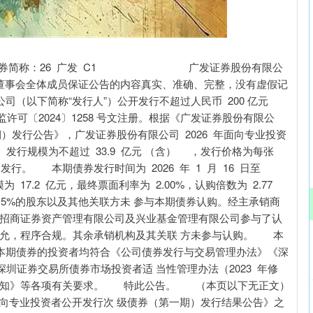
沪深300
4694.44
.42%
43.13
0.93%
：26 广发 C1 广发证券股份有限公
员保证公告的内容真实、准确、完整，没有虚假记
（以下简称“发行人”）公开发行不超过人民币 200 亿元
可〔2024〕1258 号文注册。根据《广发证券股份有限公
期）发行公告》，广发证券股份有限公司 2026 年面向专业投资
）发行规模为不超过 33.9 亿元 （含） ，发行价格为每张
发行。 本期债券发行时间为 2026 年 1 月 16 日至
模为 17.2 亿元，最终票面利率为 2.00%，认购倍数为 2.77
5%的股东以及其他关联方未 参与本期债券认购。经主承销商
方招商证券资产管理有限公司及兴业基金管理有限公司参与了认
报价公允，程序合规。其余承销机构及其关联 方未参与认购。 本
本期债券的投资者均符合《公司债券发行与交易管理办法》《深
深圳证券交易所债券市场投资者适 当性管理办法（2023 年修
通 知》等各项有关要求。 特此公告。 （本页以下无正文）
面向专业投资者公开发行次 级债券（第一期）发行结果公告》之