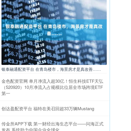
银泰融通配资平台 在青岛楼市，海景房才是真改善……
金色配资官网 单月净流入超30亿！恒生科技ETF天弘
（520920）10月净流入占规模比位居全市场跨境ETF
第一
创达盈配资平台 福特在美召回超33万辆Mustang
传金所APP下载 第一财经出海生态平台——问海正式
发布 系统助力中国企业全球化