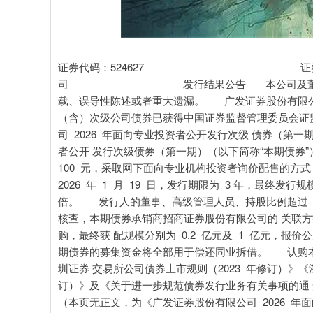
深证成指
14311.01
.68
1.02%
200.89
1
证券代码：524627 证券简称
司 发行结果公告 本公司及董事会全体成
载、误导性陈述或者重大遗漏。 广发证券股份有限公司
（含）次级公司债券已获得中国证券监督管理委员会证监许
司 2026 年面向专业投资者公开发行次级 债券（第一
者公开 发行次级债券（第一期）（以下简称“本期债券”
100 元，采取网下面向专业机构投资者询价配售的方式 
2026 年 1 月 19 日，发行期限为 3 年，最终发行规
倍。 发行人的董事、高级管理人员、持股比例超过 
核查，本期债券承销商招商证券股份有限公司的 关联
购，最终获 配规模分别为 0.2 亿元及 1 亿元，
期债券的募集资金将全部用于偿还同业拆借。 认购
圳证券 交易所公司债券上市规则（2023 年修订）》《
订）》及《关于进一步规范债券发行业务有关事项的
（本页无正文，为《广发证券股份有限公司 2026 年