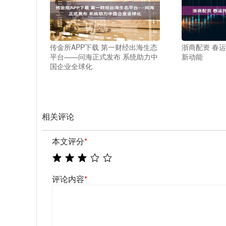
传金所APP下载 第一财经出海生态
浙商配资 春
平台——问海正式发布 系统助力中
新动能
国企业全球化
相关评论
本文评分
*
评论内容
*