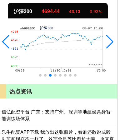
北证50
1134.24
创
11.37
1.01%
热点资讯
信弘配资平台 广东：支持广州、深圳等地建设具身智
能训练场体系
乐牛配资APP下载 我放出这张照片，看谁还敢说成毅
以前和现在不一样了，这完全是等比例长大嘛，原来真