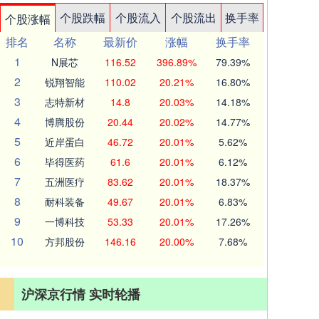
个股跌幅
个股流入
个股流出
换手率
个股涨幅
排名
名称
最新价
涨幅
换手率
1
N展芯
116.52
396.89%
79.39%
2
锐翔智能
110.02
20.21%
16.80%
3
志特新材
14.8
20.03%
14.18%
4
博腾股份
20.44
20.02%
14.77%
5
近岸蛋白
46.72
20.01%
5.62%
6
毕得医药
61.6
20.01%
6.12%
7
五洲医疗
83.62
20.01%
18.37%
8
耐科装备
49.67
20.01%
6.83%
9
一博科技
53.33
20.01%
17.26%
10
方邦股份
146.16
20.00%
7.68%
沪深京行情 实时轮播