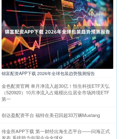
锦富配资APP下载 2026年全球包装趋势预测报告
金色配资官网 单月净流入超30亿！恒生科技ETF天弘
（520920）10月净流入占规模比位居全市场跨境ETF
第一
创达盈配资平台 福特在美召回超33万辆Mustang
传金所APP下载 第一财经出海生态平台——问海正式
发布 系统助力中国企业全球化