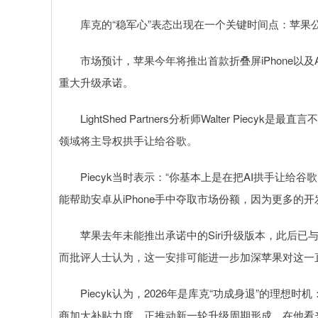
库克的“稳军心”表态出现在一个关键时间点：苹果公司
市场预计，苹果今年将推出首款折叠屏iPhone以及AI
重大升级承诺。
LightShed Partners分析师Walter Pie
领域将主导权拱手让给谷歌。
Piecyk当时表示：“你基本上是在把AI拱手让给
能帮助安卓从iPhone手中夺取市场份额，因为更多的
苹果去年未能推出承诺中的Siri升级版本，此后已与谷歌
而批评人士认为，这一安排可能进一步加深苹果对这一
Piecyk认为，2026年是库克“功成身退”的理想
商加大补贴力度，正推动新一轮升级周期形成。在他看