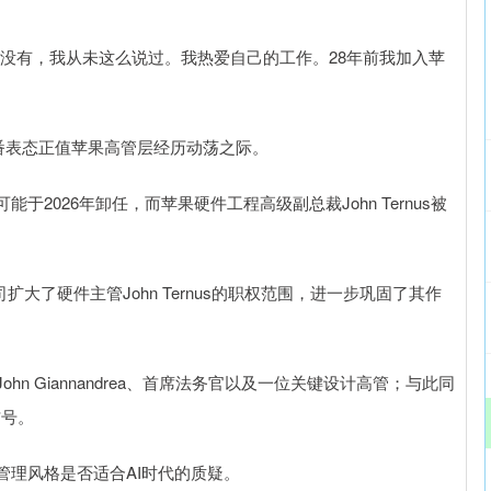
有，我从未这么说过。我热爱自己的工作。28年前我加入苹
番表态正值苹果高管层经历动荡之际。
026年卸任，而苹果硬件工程高级副总裁John Ternus被
了硬件主管John Ternus的职权范围，进一步巩固了其作
 Giannandrea、首席法务官以及一位关键设计高管；与此同
信号。
理风格是否适合AI时代的质疑。