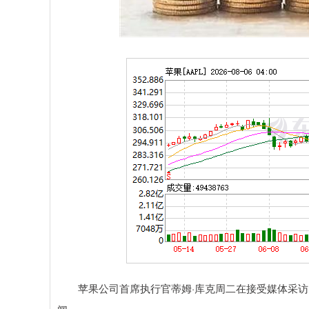
深证成指
14218.65
.49
0.45%
74.44
0.
苹果公司首席执行官蒂姆·库克周二在接受媒体采访