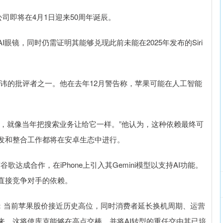
即将在4月1日迎来50周年诞辰。
眼镜，同时仍需证明其能够兑现此前未能在2025年发布的Siri
cyk是最直言不讳的批评者之一。他在去年12月警告称，苹果可能在人工智能
谷歌，就像当年把搜索业务让给它一样。”他认为，这种依赖最终可
开发和整合工作都将在安卓生态中进行。
达成合作，在iPhone上引入其Gemini模型以支持AI功能。
直接竞争对手的依赖。
时机：当前苹果股价接近历史高位，同时消费者延长换机周期、运营
来，这将使库克能够在高点交棒，并将AI转型的重任交由其已培