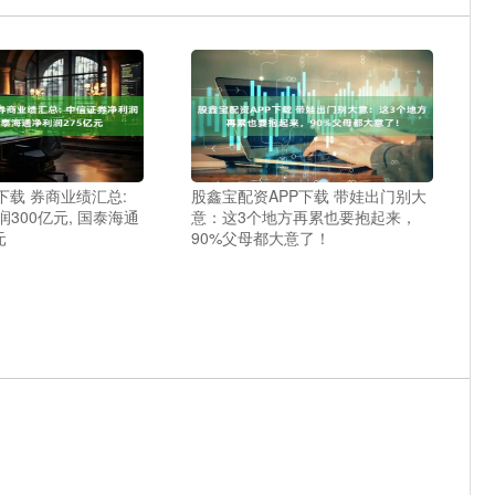
下载 券商业绩汇总:
股鑫宝配资APP下载 带娃出门别大
300亿元, 国泰海通
意：这3个地方再累也要抱起来，
元
90%父母都大意了！