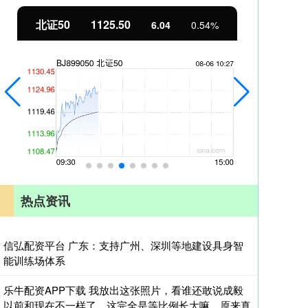
北证50
1125.50
创
6.04
0.54%
热点资讯
信弘配资平台 广东：支持广州、深圳等地建设具身智
能训练场体系
乐牛配资APP下载 我放出这张照片，看谁还敢说成毅
以前和现在不一样了，这完全是等比例长大嘛，原来真