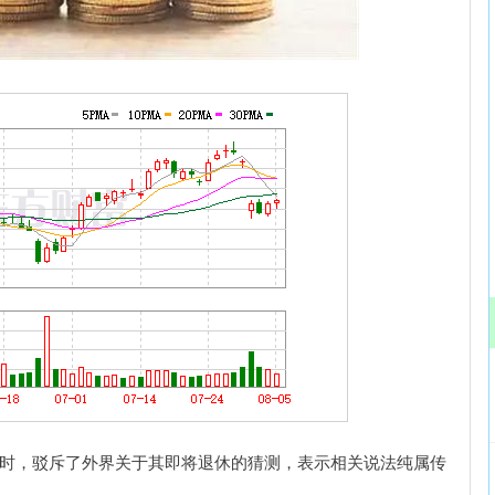
沪深300
4667.58
53%
9.43
0.20%
时，驳斥了外界关于其即将退休的猜测，表示相关说法纯属传